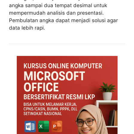
angka sampai dua tempat desimal untuk
mempermudah analisis dan presentasi.
Pembulatan angka dapat menjadi solusi agar
data lebih rapi.