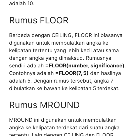
adalah 10.
Rumus FLOOR
Berbeda dengan CEILING, FLOOR ini biasanya
digunakan untuk membulatkan angka ke
kelipatan tertentu yang lebih kecil atau sama
dengan angka yang dimaksud. Rumusnya
sendiri adalah
=FLOOR(number, significance)
.
Contohnya adalah
=FLOOR(7, 5)
dan hasilnya
adalah 5. Dengan rumus tersebut, angka 7
dibulatkan ke bawah ke kelipatan 5 terdekat.
Rumus MROUND
MROUND ini digunakan untuk membulatkan
angka ke kelipatan terdekat dari suatu angka
tertentu. Lain dengan CEILING dan FLOOR,