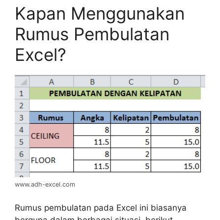
Kapan Menggunakan
Rumus Pembulatan
Excel?
www.adh-excel.com
Rumus pembulatan pada Excel ini biasanya
berguna dalam berbagai situasi, berikut