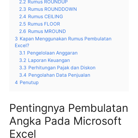
2.2
Rumus ROUNDUP
2.3
Rumus ROUNDDOWN
2.4
Rumus CEILING
2.5
Rumus FLOOR
2.6
Rumus MROUND
3
Kapan Menggunakan Rumus Pembulatan
Excel?
3.1
Pengelolaan Anggaran
3.2
Laporan Keuangan
3.3
Perhitungan Pajak dan Diskon
3.4
Pengolahan Data Penjualan
4
Penutup
Pentingnya Pembulatan
Angka Pada Microsoft
Excel