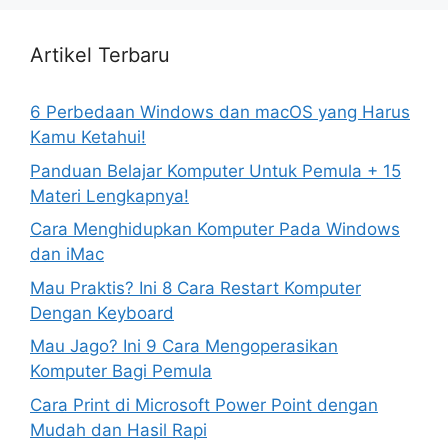
Artikel Terbaru
6 Perbedaan Windows dan macOS yang Harus
Kamu Ketahui!
Panduan Belajar Komputer Untuk Pemula + 15
Materi Lengkapnya!
Cara Menghidupkan Komputer Pada Windows
dan iMac
Mau Praktis? Ini 8 Cara Restart Komputer
Dengan Keyboard
Mau Jago? Ini 9 Cara Mengoperasikan
Komputer Bagi Pemula
Cara Print di Microsoft Power Point dengan
Mudah dan Hasil Rapi