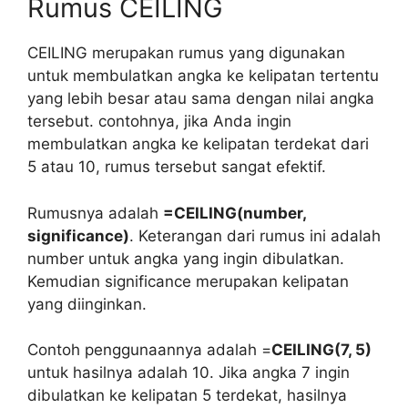
Rumus CEILING
CEILING merupakan rumus yang digunakan
untuk membulatkan angka ke kelipatan tertentu
yang lebih besar atau sama dengan nilai angka
tersebut. contohnya, jika Anda ingin
membulatkan angka ke kelipatan terdekat dari
5 atau 10, rumus tersebut sangat efektif.
Rumusnya adalah
=CEILING(number,
significance)
. Keterangan dari rumus ini adalah
number untuk angka yang ingin dibulatkan.
Kemudian significance merupakan kelipatan
yang diinginkan.
Contoh penggunaannya adalah =
CEILING(7, 5)
untuk hasilnya adalah 10. Jika angka 7 ingin
dibulatkan ke kelipatan 5 terdekat, hasilnya