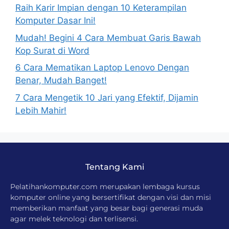
Raih Karir Impian dengan 10 Keterampilan
Komputer Dasar Ini!
Mudah! Begini 4 Cara Membuat Garis Bawah
Kop Surat di Word
6 Cara Mematikan Laptop Lenovo Dengan
Benar, Mudah Banget!
7 Cara Mengetik 10 Jari yang Efektif, Dijamin
Lebih Mahir!
Tentang Kami
Pelatihankomputer.com merupakan lembaga kursus
komputer online yang bersertifikat dengan visi dan misi
memberikan manfaat yang besar bagi generasi muda
agar melek teknologi dan terlisensi.